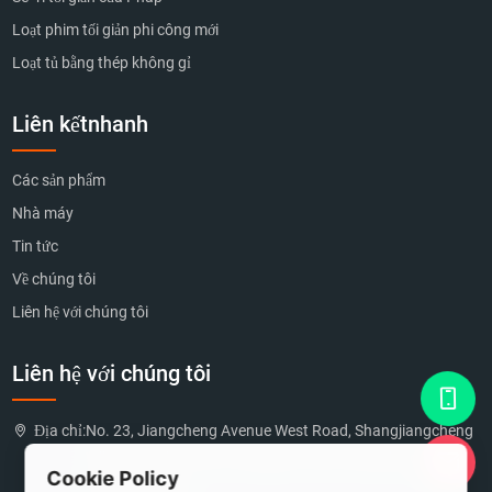
Loạt phim tối giản phi công mới
Loạt tủ bằng thép không gỉ
Liên kếtnhanh
Các sản phẩm
Nhà máy
Tin tức
Về chúng tôi
Liên hệ với chúng tôi
Liên hệ với chúng tôi
Địa chỉ:
No. 23, Jiangcheng Avenue West Road, Shangjiangcheng
Village, Gaobu Town, Dongguan City, Guangdong
Cookie Policy
Province, China