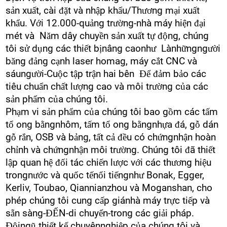
sản xuất, cài đặt và nhập khẩu/Thương mại xuất
khẩu. Với 12.000-quảng trường-nhà máy hiện đại
mét và Năm dây chuyền sản xuất tự động, chúng
tôi sử dụng các thiết bịnâng caonhư Lànhữngngười
băng đảng cạnh laser homag, máy cắt CNC và
sáungười-Cuộc tập trận hai bên Để đảm bảo các
tiêu chuẩn chất lượng cao và môi trường của các
sản phẩm của chúng tôi.
Phạm vi sản phẩm của chúng tôi bao gồm các tấm
tổ ong bằngnhôm, tấm tổ ong bằngnhựa đá, gỗ dán
gỗ rắn, OSB và bảng, tất cả đều có chứngnhận hoàn
chỉnh và chứngnhận môi trường. Chúng tôi đã thiết
lập quan hệ đối tác chiến lược với các thương hiệu
trongnước và quốc tếnổi tiếngnhư Bonak, Egger,
Kerliv, Toubao, Qiannianzhou và Moganshan, cho
phép chúng tôi cung cấp giánhà máy trực tiếp và
sẵn sàng-ĐẾN-di chuyển-trong các giải pháp.
Độingũ thiết kế chuyênnghiệp của chúng tôi và