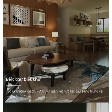
Biệt thự biệt thự
Tạo ra mộtnơi cư trú vượt thời gian kết hợp kết cấu sang trọng và
sự ấm ápnhân văn