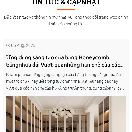
TIN TỨC & CẬPNHẬT
Để biết tin tức và thông tin mớinhất, vui lòng theo dõi trang web chính
thức của chúng tôi
06 Aug, 2025
Khám phá 12000 Nhà máy thông minh: Cách đạt
được giao hàng không có lỗi thông qua
côngnghệ khoan sáu mặt
Khám phá cách mộtnhà máy thông minh 12.000-Côngnghệ
khoan mặt để đạt được số không-Giao hàng lỗi trong tùy chỉnhnhà.
Khám phá sự chính xác, hiệu quả và sự đổi mới đằng sau các quy
trình sản xuất hoàn hảo phù hợp với không gian sống hiện đại. Tìm
hiểu làm thếnào tự động hóanâng cao đảm bảo độ chính xác và
chất lượng trong mọi giải pháp gia đình tùy chỉnh.