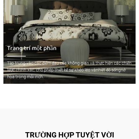
Trang trí một phần
Tập trung vào các điểm đau của không gian và thực hiện các chiến
lược chính xác, cho phép thiết kế sự khéo léo vànhiệt độ sốngnở
hoa trong mỗi inch.
TRƯỜNG HỢP TUYỆT VỜI