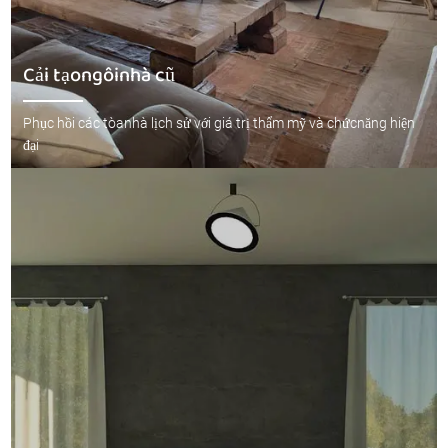
Cải tạongôinhà cũ
Phục hồi các tòanhà lịch sử với giá trị thẩm mỹ và chứcnăng hiện
đại