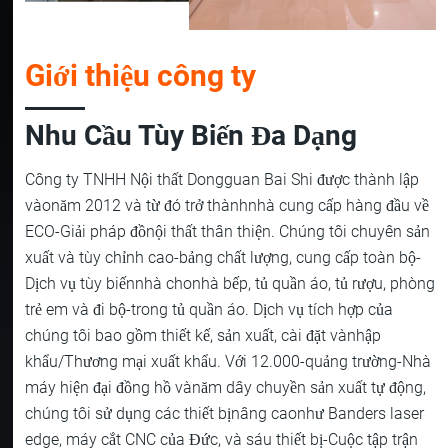
Giới thiệu công ty
Nhu Cầu Tùy Biến Đa Dạng
Công ty TNHH Nội thất Dongguan Bai Shi được thành lập
vàonăm 2012 và từ đó trở thànhnhà cung cấp hàng đầu về
ECO-Giải pháp đồnội thất thân thiện. Chúng tôi chuyên sản
xuất và tùy chỉnh cao-bảng chất lượng, cung cấp toàn bộ-
Dịch vụ tùy biếnnhà chonhà bếp, tủ quần áo, tủ rượu, phòng
trẻ em và đi bộ-trong tủ quần áo. Dịch vụ tích hợp của
chúng tôi bao gồm thiết kế, sản xuất, cài đặt vànhập
khẩu/Thương mại xuất khẩu. Với 12.000-quảng trường-Nhà
máy hiện đại đồng hồ vànăm dây chuyền sản xuất tự động,
chúng tôi sử dụng các thiết bịnâng caonhư Banders laser
edge, máy cắt CNC của Đức, và sáu thiết bị-Cuộc tập trận