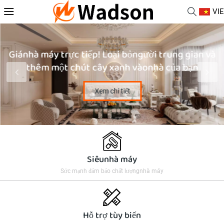
VIE
Giánhà máy trực tiếp! Loại bỏngười trung gian và
thêm một chút cây xanh vàonhà của bạn
Xem chi tiết
Siêunhà máy
Sức mạnh đảm bảo chất lượngnhà máy
Hỗ trợ tùy biến