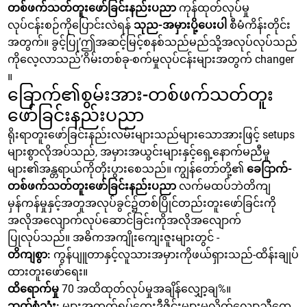
တစ်ဖက်သတ်တူးဖော်ခြင်းနည်းပညာ
ကုန်ထုတ်လုပ်မှု
လုပ်ငန်းစဉ်ကိုပြောင်းလဲရန်
သုည-အမှားပို့ပေးပါ
စီမံကိန်းတိုင်း
အတွက်။ ခွင့်ပြု’ဤအဆင့်မြင့်စနစ်သည်မည်သို့အလုပ်လုပ်သည်
ကိုလေ့လာသည်’ဂိမ်းတစ်ခု-စက်မှုလုပ်ငန်းများအတွက် changer
။
ခြောက်၏စွမ်းအား-တစ်ဖက်သတ်တူး
ဖော်ခြင်းနည်းပညာ
ရိုးရာတူးဖော်ခြင်းနည်းလမ်းများသည်များသောအားဖြင့် setups
များစွာလိုအပ်သည်, အမှားအယွင်းများနှင့်ရှေ့နောက်မညီမှု
များ၏အန္တရာယ်ကိုတိုးပွားစေသည်။ ကျွန်တော်တို့၏
ခေြာက်-
တစ်ဖက်သတ်တူးဖော်ခြင်းနည်းပညာ
လက်မထပ်ဘဲတိကျ
မှန်ကန်မှုနှင့်အတူအလုပ်ခွင်၌တစ်ပြိုင်တည်းတူးဖော်ခြင်းကို
အလိုအလျောက်လုပ်ဆောင်ခြင်းကိုအလိုအလျောက်
ပြုလုပ်သည်။ အဓိကအကျိုးကျေးဇူးများတွင် -
တိကျစွာ:
ကွန်ပျူတာနှင့်လူသားအမှားကိုဖယ်ရှားသည်-ထိန်းချုပ်
ထားတူးဖော်ရေး။
ထိရောက်မှု
70 အထိထုတ်လုပ်မှုအချိန်လျှော့ချ%။
ဘက်စုံသုံး:
များအတွက်ရှုပ်ထွေးဒီဇိုင်းများမှလိုက်လျောညီထွေ