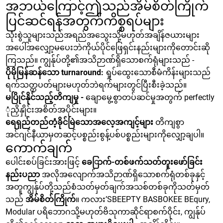
အဘယ်ကြောင့်ဤသည်အိမ်စိတ်ကြိုက်
ပြင်ဆင်ရန်အတွက်ကိစ္စရပ်များ
သုံးစွဲသူများသည်အရည်အသွေးသို့မဟုတ်အချိန်ဇယားများ
အပေါ်အလျှော့မပေးဘဲကိုယ်ပိုင်ဖြေရှင်းနည်းများကိုတောင်းဆို
ကြသည်။ ကျွန်ုပ်တို့၏အသိဉာဏ်ရှိသောစက်ရုံများသည် -
ပိုမိုမြန်ဆန်သော turnaround:
ရှုပ်ထွေးသောစီမံကိန်းများသည်
ရက်သတ္တပတ်များမဟုတ်ဘဲရက်များတွင်ပြီးစီးခဲ့သည်။
မပြိုင်နိုင်သည့်တိကျမှု -
ချောမွေ့စွာတပ်ဆင်မှုအတွက် perfectly
ုံညှိနှိုင်းအစိတ်အပိုင်းများ။
ရေရှည်တည်တံ့ခိုင်မြဲသောအလေ့အကျင့်များ
တိကျစွာ
အင်ဂျင်နီယာမှတဆင့်ပစ္စည်းစွန့်ပစ်ပစ္စည်းများကိုလျှော့ချပါ။
ကောက်ချက်
ပေါင်းစပ်ခြင်းအားဖြင့်
ခေြာက်-တစ်ဖက်သတ်တူးဖော်ခြင်း
နည်းပညာ
အလိုအလျောက်အသိဉာဏ်ရှိသောစက်ရုံတစ်ခုနှင့်
အတူကျွန်ုပ်တို့သည်စံသတ်မှတ်ချက်အသစ်တစ်ခုကိုသတ်မှတ်
သည်
အိမ်စိတ်ကြိုက်
။ ကလား’SBEEPTY BASBOKEE BEqury,
Modular ပရိဘောဂသို့မဟုတ်ဗိသုကာဆိုင်ရာစက်ဝိုင်း, ကျွန်ုပ်