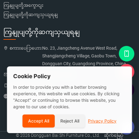
ကြှနျုပျတို့အကွောငျး
ကြှနျုပျတို့ကိုဆကျသှယျရနျ
ကြှနျုပျတို့ကိုဆကျသှယျရနျ
စကားပေြာဟော:
No. 23, Jiangcheng Avenue West Road,
Shangjiangcheng Village, Gaobu Town,
Dongguan City, Guangdong Province, China
ငင-စာပို့:
18029196673@163.com
Cookie Policy
ဖုန်း:
+86 13922525801
In order to provide you with a better browsing
experience, this website will use cookies. By clicking
ဝဘ်0င်းက္ပုဒ်စာတမ်း:
www.bs-furniture.com
"Accept" or continuing to browse this website, you
agree to our use of cookies.
Accept All
Reject All
Privacy Policy
© 2026 Dongguan Bai Shi Furniture Co., Ltd.
ဆိုက်မြေပုံ