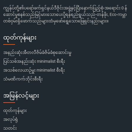
ကျွန်ုပ်တို့၏ပရော်ဖက်ရှင်နယ်ဒီဇိုင်းအဖွဲ့နှင့်ပြီးနောက်ပြည့်စုံ-အရောင်း 0 န်
ဆောင်မှုစနစ်သည်မြင့်မားသောပေးပို့ရန်ရည်ရွယ်သည်-တန်ဖိုး, Eco-ကမ္ဘာ
တစ်ဝှမ်းရှိဖောက်သည်များထံမှဖော်ရွေသောဖြေရှင်းနည်းများ။
ထုတ်ကုန်များ
အနည်းဆုံးအီတလီဇိမ်ခံဇိမ်ခံစုဆောင်းမှု
ပြင်သစ်အနည်းဆုံး minimalist စီးရီး
အသစ်လေယာဉ်မှူး minimalist စီးရီး
သံမဏိကက်ဘိုင်းစီးရီး
အမြန်လင့်များ
ထုတ်ကုန်များ
အလုပ်ရုံ
သတင်း