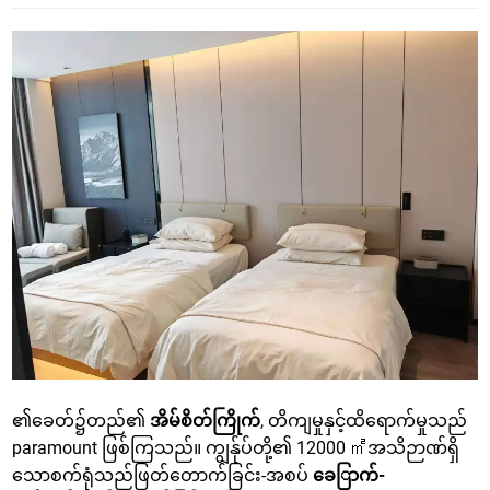
၏ခေတ်၌တည်၏
အိမ်စိတ်ကြိုက်
, တိကျမှုနှင့်ထိရောက်မှုသည်
paramount ဖြစ်ကြသည်။ ကျွန်ုပ်တို့၏ 12000 ㎡အသိဉာဏ်ရှိ
သောစက်ရုံသည်ဖြတ်တောက်ခြင်း-အစပ်
ခေြာက်-