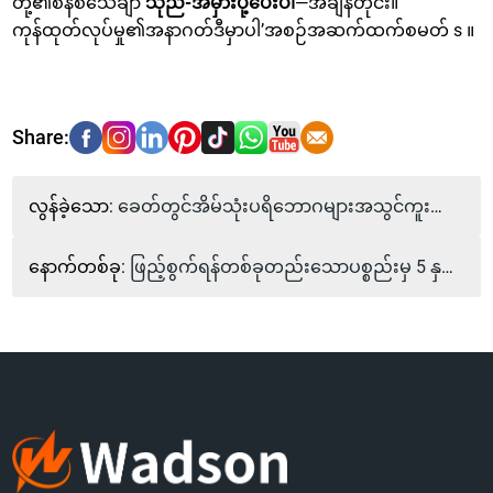
တို့၏စနစ်သေချာ
သုည-အမှားပို့ပေးပါ
—အချိန်တိုင်း။
ကုန်ထုတ်လုပ်မှု၏အနာဂတ်ဒီမှာပါ’အစဉ်အဆက်ထက်စမတ် s ။
လွန်ခဲ့သော:
ခေတ်တွင်အိမ်သုံးပရိဘောဂများအသွင်ကူးပြောင်းမှု - "Install နှင့် Live" ဖြေရှင်းချက်နှင့်အတူကျန်းမာသောနေထိုင်မှုလိုအပ်ချက်များကိုဖြည့်ဆည်းရန်မည်သို့တွေ့ဆုံရမည်နည်း
နောက်တစ်ခု:
ဖြည့်စွက်ရန်တစ်ခုတည်းသောပစ္စည်းမှ 5 နှစ်အတွင်းသဘာဝပတ်ဝန်းကျင်လုပ်ငန်းကွင်းဆက်ကိုမည်သို့ပြန်လည်တည်ဆောက်ရန်နည်း