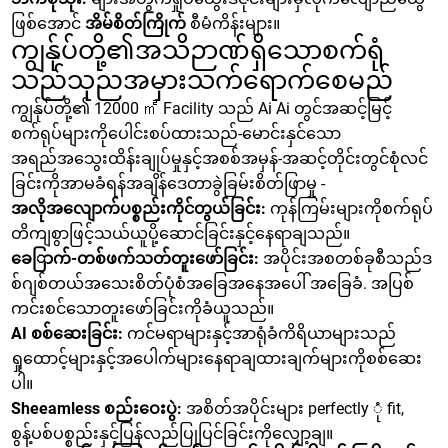
ဖြစ်အောင်
အိမ်စိတ်ကြိုက်
စီမံကိန်းများ။
ကျွန်ုပ်တို့၏အသိဉာဏ်ရှိသောစက်ရုံ
သည်သုညအမှားသက်ရောက်စေမည်
ကျွန်ုပ်တို့၏ 12000 ㎡ Facility သည် Ai Ai တွင်အဆင့်မြင့်
စက်ရုပ်များကိုပေါင်းစပ်ထားသည်-မောင်းနှင်သော
အရည်အသွေးထိန်းချုပ်မှုနှင့်အစစ်အမှန်-အဆင့်တိုင်းတွင်စုံလင်
ခြင်းကိုအာမခံရန်အချိန်ဒေတာခွဲခြမ်းစိတ်ဖြာမှု -
အလိုအလျောက်ပစ္စည်းကိုင်တွယ်ခြင်း:
ကုန်ကြမ်းများကိုစက်ရုပ်
တိကျစွာဖြင့်သယ်ယူပို့ဆောင်ခြင်းနှင့်နေရာချသည်။
ခေြာက်-တစ်ဖက်သတ်တူးဖော်ခြင်း:
အပိုင်းအစတစ်ခုစီသည်ဒ
စ်ဂျစ်တယ်အသေးစိတ်ပုံစံအခြေအနေအပေါ် အခြေခံ. အပြစ်
ကင်းစင်သောတူးဖော်ခြင်းကိုခံယူသည်။
AI စစ်ဆေးခြင်း:
ကင်မရာများနှင့်အာရုံခံကိရိယာများသည်
ရှုထောင့်များနှင့်အပေါက်များနေရာချထားချက်များကိုစစ်ဆေး
ပါ။
Sheeamless စည်းဝေးပွဲ:
အစိတ်အပိုင်းများ perfectly ုံ fit,
စွန့်ပစ်ပစ္စည်းနှင့်ပြန်လည်ပြုပြင်ခြင်းကိုလျှော့ချ။