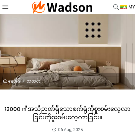
MY
နေအိမ်
သတင်း
12000 ㎡အသိဉာဏ်ရှိသောစက်ရုံကိုစူးစမ်းလေ့လာ
ခြင်းကိုစူးစမ်းလေ့လာခြင်း။
06 Aug, 2025