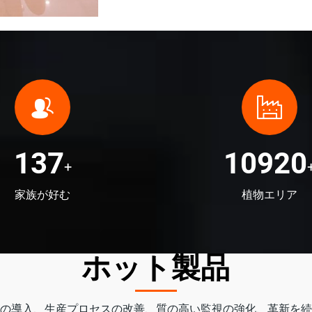
150
12000
+
家族が好む
植物エリア
ホット製品
の導入、生産プロセスの改善、質の高い監視の強化、革新を続