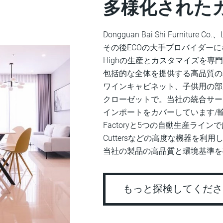
多様化された
Dongguan Bai Shi Furnitur
その後ECOの大手プロバイダー
Highの生産とカスタマイズを専
包括的な全体を提供する高品質の
ワインキャビネット、子供用の部
クローゼットで。当社の統合サー
インポートをカバーしています/輸出貿易。
Factoryと5つの自動生産ラインでは、ド
Cuttersなどの高度な機器を利用
当社の製品の高品質と環境基準を
もっと探検してくだ