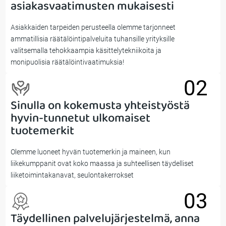
01
asiakasvaatimusten mukaisesti
Asiakkaiden tarpeiden perusteella olemme tarjonneet
ammatillisia räätälöintipalveluita tuhansille yrityksille
valitsemalla tehokkaampia käsittelytekniikoita ja
monipuolisia räätälöintivaatimuksia!
02
Sinulla on kokemusta yhteistyöstä
02
hyvin-tunnetut ulkomaiset
tuotemerkit
Olemme luoneet hyvän tuotemerkin ja maineen, kun
liikekumppanit ovat koko maassa ja suhteellisen täydelliset
liiketoimintakanavat, seulontakerrokset
03
Täydellinen palvelujärjestelmä, anna