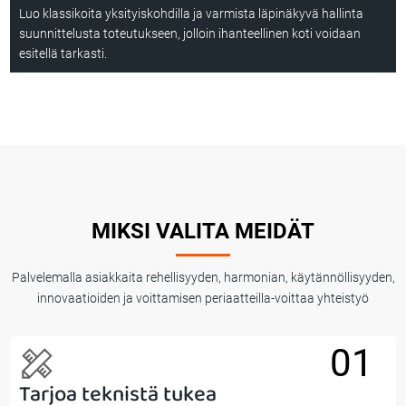
Luo klassikoita yksityiskohdilla ja varmista läpinäkyvä hallinta
suunnittelusta toteutukseen, jolloin ihanteellinen koti voidaan
esitellä tarkasti.
MIKSI VALITA MEIDÄT
Palvelemalla asiakkaita rehellisyyden, harmonian, käytännöllisyyden,
innovaatioiden ja voittamisen periaatteilla-voittaa yhteistyö
01
Tarjoa teknistä tukea