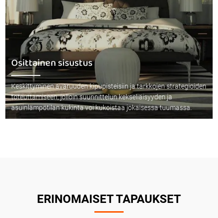
Osittainen sisustus
Keskittyminen avaruuden kipupisteisiin ja tarkkojen strategioiden
toteuttamiseen, jolloin suunnittelun kekseliäisyyden ja
asuinlämpötilan kukinta voi kukoistaa jokaisessa tuumassa.
ERINOMAISET TAPAUKSET