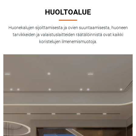
HUOLTOALUE
Huonekalujen sijoittamisesta ja ovien suuntaamisesta, huoneen
tarvikkeiden ja valaistuslaitteiden räätälöinnistä ovat kaikki
koristelujen ilmenemismuotoja.