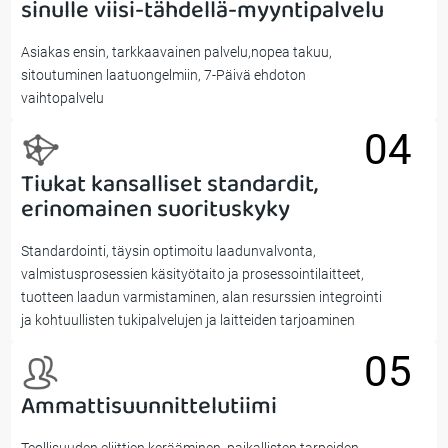
03
sinulle viisi-tähdellä-myyntipalvelu
Asiakas ensin, tarkkaavainen palvelu,nopea takuu,
sitoutuminen laatuongelmiin, 7-Päivä ehdoton
vaihtopalvelu
04
Tiukat kansalliset standardit,
04
erinomainen suorituskyky
Standardointi, täysin optimoitu laadunvalvonta,
valmistusprosessien käsityötaito ja prosessointilaitteet,
tuotteen laadun varmistaminen, alan resurssien integrointi
ja kohtuullisten tukipalvelujen ja laitteiden tarjoaminen
05
Ammattisuunnittelutiimi
05
Teollisuuden eliittien kerääminen, paikallisten tarpeiden