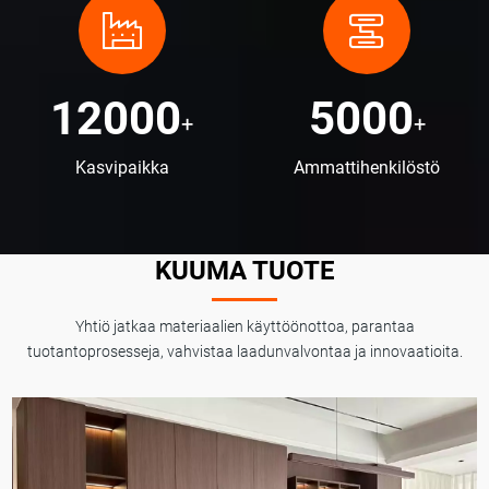
12000
5000
+
+
Kasvipaikka
Ammattihenkilöstö
KUUMA TUOTE
Yhtiö jatkaa materiaalien käyttöönottoa, parantaa
tuotantoprosesseja, vahvistaa laadunvalvontaa ja innovaatioita.