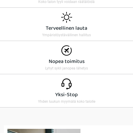
Koko talon tyyli voidaan räätälöidä
Terveellinen lauta
Ympäristöystävällinen hallitus
Nopea toimitus
Lyhyt sykli janopea lähetys
Yksi-Stop
Yhden luukun myymälä koko talolle