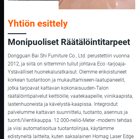
Yhtiön esittely
Monipuoliset Räätälöintitarpeet
Dongguan Bai Shi Furniture Co., Ltd. perustettiin vuonna
2012, ja siitä on sittemmin tullut johtava Eco -tarjoaja-
Ystävälliset huonekaluratkaisut. Olemme erikoistuneet
korkean tuotantoon ja mukauttamiseen-laatupaneelit,
jotka tarjoavat kattavan kokonaisuuden-Talon
räätälöintipalvelut keittiöille, vaatekaapeille, viinikaapista,
lastenhuoneista ja kävelystä-kaapissa. Integroidut
palvelumme kattavan suunnittelu, tuotanto, asennus ja
tuonti/Vientikauppa. 12 000-neliö-Meter -moderni tehdas
ja viisi automatisoitua tuotantolinjaa, käytämme
edistyneitä laitteita, kuten saksalainen Homag Laser Edge