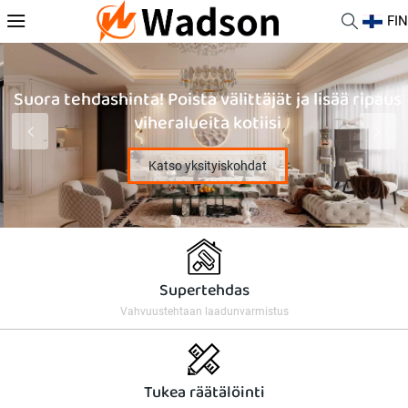
FIN
Suora tehdashinta! Poista välittäjät ja lisää ripaus
viheralueita kotiisi
Katso yksityiskohdat
Supertehdas
Vahvuustehtaan laadunvarmistus
Tukea räätälöinti