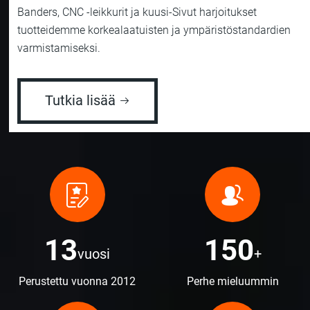
Banders, CNC -leikkurit ja kuusi-Sivut harjoitukset
tuotteidemme korkealaatuisten ja ympäristöstandardien
varmistamiseksi.
Tutkia lisää
13
150
vuosi
+
Perustettu vuonna 2012
Perhe mieluummin