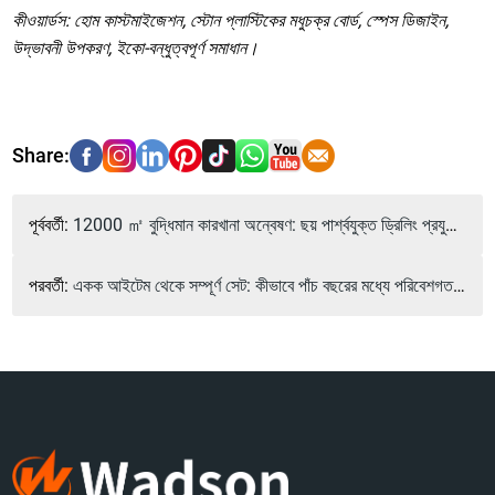
কীওয়ার্ডস: হোম কাস্টমাইজেশন, স্টোন প্লাস্টিকের মধুচক্র বোর্ড, স্পেস ডিজাইন,
উদ্ভাবনী উপকরণ, ইকো-বন্ধুত্বপূর্ণ সমাধান।
পূর্ববর্তী:
12000 ㎡ বুদ্ধিমান কারখানা অন্বেষণ: ছয় পার্শ্বযুক্ত ড্রিলিং প্রযুক্তির মাধ্যমে শূন্য ত্রুটি বিতরণ কীভাবে অর্জন করবেন
পরবর্তী:
একক আইটেম থেকে সম্পূর্ণ সেট: কীভাবে পাঁচ বছরের মধ্যে পরিবেশগত হোম ইন্ডাস্ট্রি চেইন পুনর্গঠন করবেন