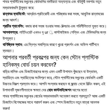
পাথর প্লাস্টিকের মধুচক্র বোর্ডগুলির নমনীয়তা অভ্যন্তর এবং বহির্মুখী নকশায় নতুন
সম্ভাবনাগুলি উন্মুক্ত করে:
রান্নাঘর ক্যাবিনেট:
আর্দ্রতা-প্রতিরোধী এবং পরিষ্কার করা সহজ, আধুনিক রান্নাঘরের
জন্য আদর্শ।
প্রাচীর প্যানেলিং:
বজায় রাখা সহজ হওয়ার সময় টেক্সচার এবং পরিশীলিততা যুক্ত করে।
আসবাবপত্র:
লাইটওয়েট এখনও দৃ ur ়, কাস্টমাইজড শেল্ভিং এবং টেবিলগুলির জন্য
উপযুক্ত।
বাণিজ্যিক স্থান:
এর স্নিগ্ধ সমাপ্তির কারণে খুচরা প্রদর্শন এবং অফিস পার্টিশনে
ব্যবহৃত।
আপনার পরবর্তী প্রকল্পের জন্য কেন স্টোন প্লাস্টিক
হানিকম্ব বোর্ড চয়ন করবেন?
বাড়ির মালিক এবং ডিজাইনারদের জন্য এমন একটি উপাদান খুঁজছেন যা উদ্ভাবন,
স্থায়িত্ব এবং স্থায়িত্বের সংমিশ্রণ করে, স্টোন প্লাস্টিকের মধুচক্র বোর্ডগুলি একটি
উচ্চতর বিকল্প প্রস্তাব করে। আপনি সংস্কার করছেন বা স্ক্র্যাচ থেকে বিল্ডিং করুন, এই
উপাদানটি সৃজনশীলতাকে ক্ষমতা দেয়
হোম কাস্টমাইজেশন
আগের মতো
পাথর প্লাস্টিকের মধুচক্র বোর্ডের সম্ভাবনাগুলি অন্বেষণ করতে প্রস্তুত? আজ একটি
ডিজাইন বিশেষজ্ঞের সাথে পরামর্শ করুন এবং স্পেস ডিজাইনে নতুন মাত্রা আনলক
করুন!